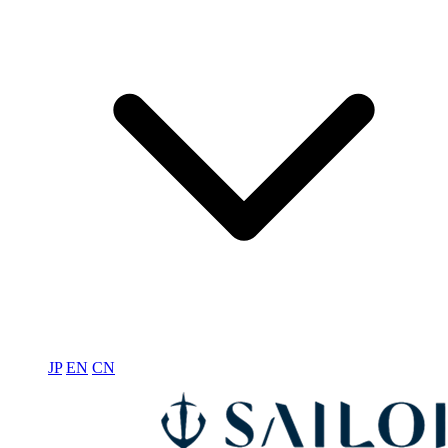
JP
EN
CN