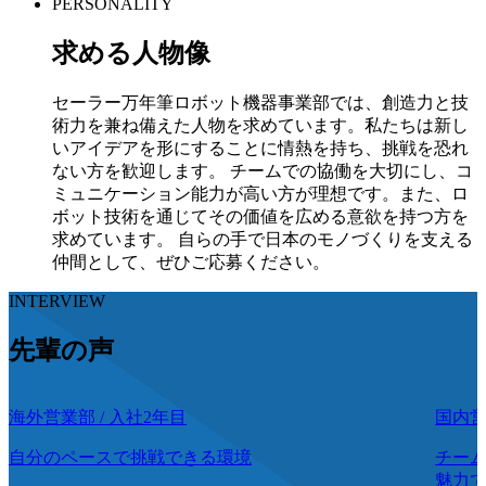
PERSONALITY
求める人物像
セーラー万年筆ロボット機器事業部では、創造力と技
術力を兼ね備えた人物を求めています。私たちは新し
いアイデアを形にすることに情熱を持ち、挑戦を恐れ
ない方を歓迎します。 チームでの協働を大切にし、コ
ミュニケーション能力が高い方が理想です。また、ロ
ボット技術を通じてその価値を広める意欲を持つ方を
求めています。 自らの手で日本のモノづくりを支える
仲間として、ぜひご応募ください。
INTERVIEW
先輩の声
海外営業部
/
入社2年目
国内
自分のペースで挑戦できる環境
チー
魅力