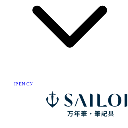
JP
EN
CN