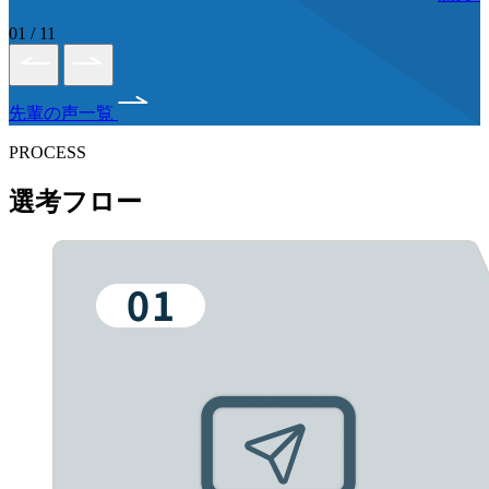
01
/
11
先輩の声一覧
PROCESS
選考フロー