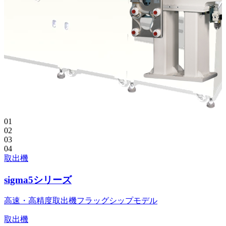
01
02
03
04
取出機
sigma5シリーズ
高速・高精度取出機フラッグシップモデル
取出機