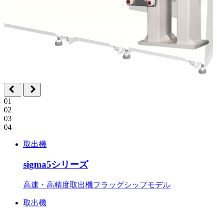
01
02
03
04
取出機
sigma5シリーズ
高速・高精度取出機フラッグシップモデル
取出機