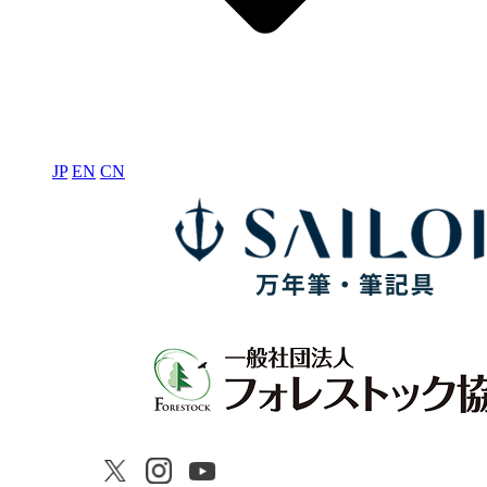
JP
EN
CN